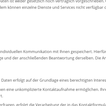
en ist weder gesetzlich noch vertraglich vorgeschrieben. O
udem können einzelne Dienste und Services nicht verfügbar 
ividuellen Kommunikation mit Ihnen gespeichert. Hierfür i
ge und der anschließenden Beantwortung derselben. Die Ang
ten erfolgt auf der Grundlage eines berechtigten Interesses
hnen eine unkomplizierte Kontaktaufnahme ermöglichen. I
t.
rfragen, erfolgt die Verarbeitung der in das Kontaktformu